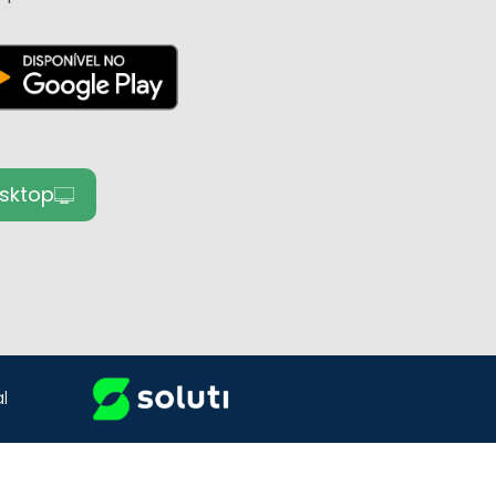
sktop
l