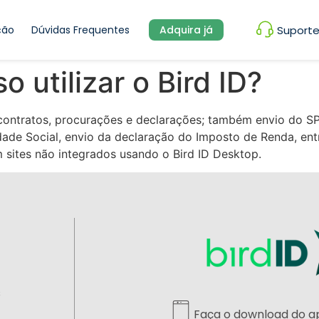
ção
Dúvidas Frequentes
Adquira já
Suport
 utilizar o Bird ID?
ontratos, procurações e declarações;
também
envio do S
dade Social
,
envio da declaração do Imposto de Renda, entr
sites não integrados usando o Bird ID Desktop.
s
Faça o download do ap